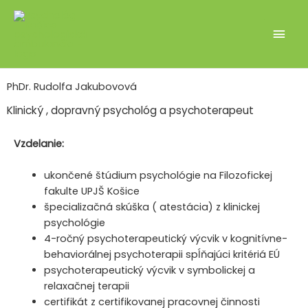
Abmulacnia klinickej, dopravnej psychológie a
psychoterapie
Kontaktujte nás
PhDr. Rudolfa Jakubovová
Klinický , dopravný psychológ a psychoterapeut
Vzdelanie:
ukončené štúdium psychológie na Filozofickej
fakulte UPJŠ Košice
špecializačná skúška ( atestácia) z klinickej
psychológie
4-ročný psychoterapeutický výcvik v kognitívne-
behaviorálnej psychoterapii spĺňajúci kritériá EÚ
psychoterapeutický výcvik v symbolickej a
relaxačnej terapii
certifikát z certifikovanej pracovnej činnosti